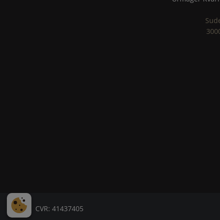
Sud
300
CVR: 41437405