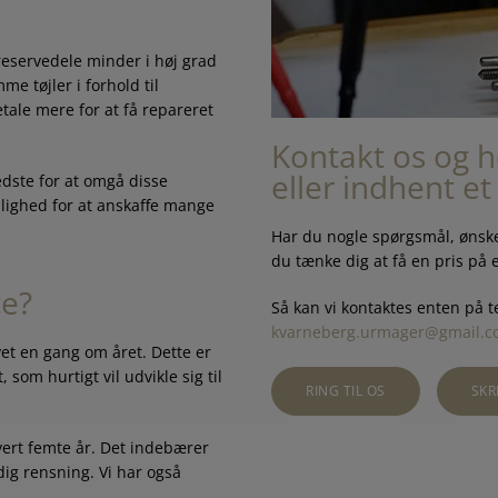
 reservedele minder i høj grad
me tøjler i forhold til
tale mere for at få repareret
Kontakt os og 
eller indhent et
edste for at omgå disse
mulighed for at anskaffe mange
Har du nogle spørgsmål, ønsk
du tænke dig at få en pris på e
ce?
Så kan vi kontaktes enten på 
kvarneberg.urmager@gmail.
vet en gang om året. Dette er
 som hurtigt vil udvikle sig til
RING TIL OS
SKR
vert femte år. Det indebærer
ndig rensning. Vi har også