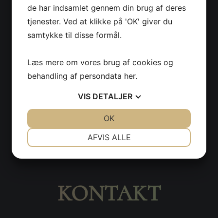
de har indsamlet gennem din brug af deres
tjenester. Ved at klikke på 'OK' giver du
samtykke til disse formål.
Læs mere om vores brug af cookies og
Priser
behandling af persondata
her
.
VIS
DETALJER
SE MERE
JA
NEJ
OK
JA
NEJ
NØDVENDIGE
PRÆFERENCER
AFVIS ALLE
JA
NEJ
JA
NEJ
MARKETING
STATISTIK
KONTAKT