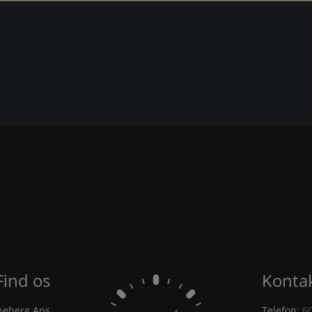
Find os
Kontak
neberg Aps
Telefon:
60