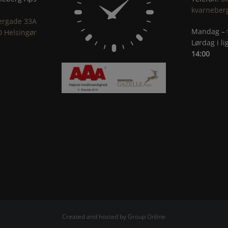
kvarneber
ergade 33A
Mandag – 
0 Helsingør
Lørdag i l
14:00
Created and hosted by Group Online