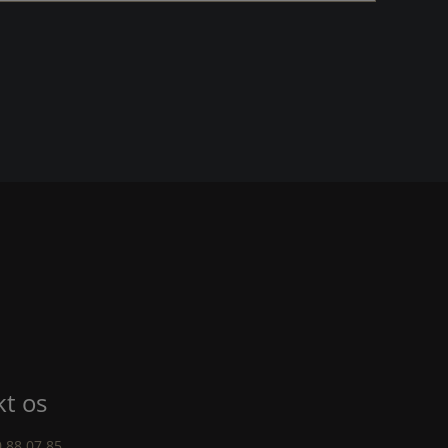
t os
 88 07 85