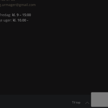
g.urmager@gmail.com
fredag:
kl. 9 – 15:00
ige uger:
kl. 10.00 -
Til top