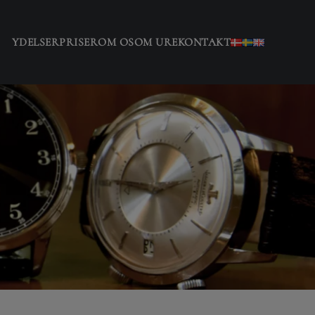
YDELSER
PRISER
OM OS
OM URE
KONTAKT