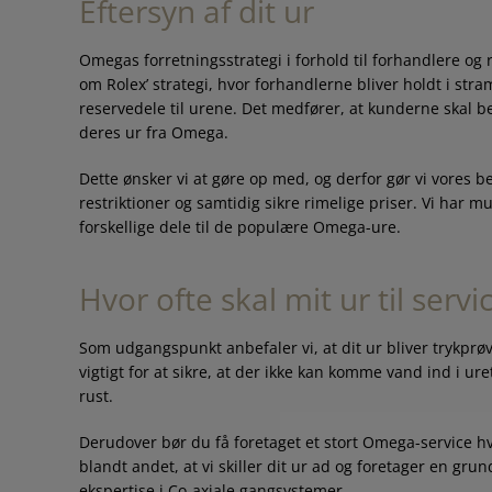
Eftersyn af dit ur
Omegas forretningsstrategi i forhold til forhandlere og
om Rolex’ strategi, hvor forhandlerne bliver holdt i stram
reservedele til urene. Det medfører, at kunderne skal be
deres ur fra Omega.
Dette ønsker vi at gøre op med, og derfor gør vi vores b
restriktioner og samtidig sikre rimelige priser. Vi har 
forskellige dele til de populære Omega-ure.
Hvor ofte skal mit ur til servi
Som udgangspunkt anbefaler vi, at dit ur bliver trykprø
vigtigt for at sikre, at der ikke kan komme vand ind i uret,
rust.
Derudover bør du få foretaget et stort Omega-service h
blandt andet, at vi skiller dit ur ad og foretager en gru
ekspertise i Co-axiale gangsystemer.