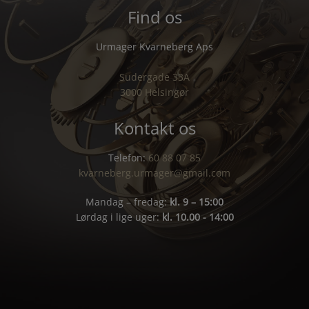
Find os
Urmager Kvarneberg Aps
Sudergade 33A
3000 Helsingør
Kontakt os
Telefon:
60 88 07 85
kvarneberg.urmager@gmail.com
Mandag – fredag:
kl. 9 – 15:00
Lørdag i lige uger:
kl. 10.00 - 14:00