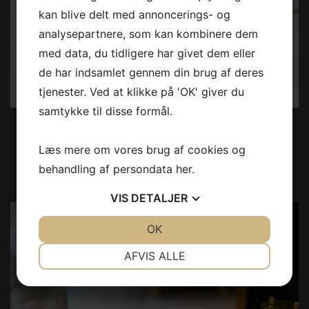
kan blive delt med annoncerings- og
analysepartnere, som kan kombinere dem
med data, du tidligere har givet dem eller
de har indsamlet gennem din brug af deres
tjenester. Ved at klikke på 'OK' giver du
samtykke til disse formål.
Priser
Læs mere om vores brug af cookies og
SE MERE
behandling af persondata
her
.
VIS
DETALJER
JA
NEJ
OK
JA
NEJ
NØDVENDIGE
PRÆFERENCER
AFVIS ALLE
JA
NEJ
JA
NEJ
MARKETING
STATISTIK