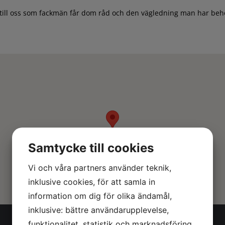
 till oss som fackmän får dom råd och den vägledning man har beho
Samtycke till cookies
Vi och våra partners använder teknik,
inklusive cookies, för att samla in
information om dig för olika ändamål,
inklusive: bättre användarupplevelse,
funktionalitet, statistik och marknadsföring.