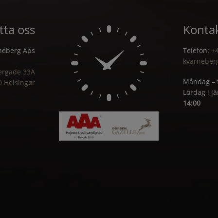
tta oss
Kontak
neberg Aps
Telefon:
+4
kvarneber
ergade 33A
Måndag – 
0 Helsingør
Lördag i j
14:00