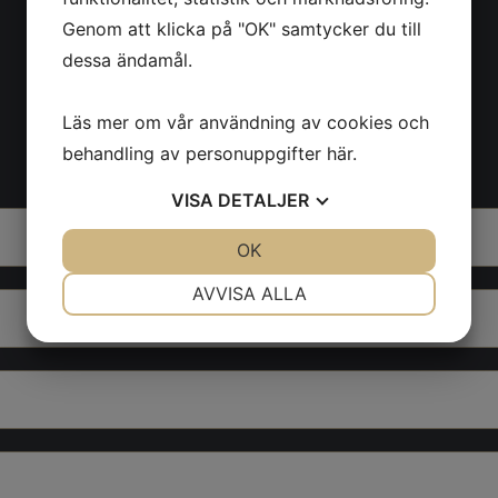
Genom att klicka på "OK" samtycker du till
KONTAKTA
dessa ändamål.
Läs mer om vår användning av cookies och
OSS HÄR
behandling av personuppgifter
här
.
VISA
DETALJER
JA
NEJ
OK
JA
NEJ
NÖDVÄNDIG
INSTÄLLNINGAR
AVVISA ALLA
JA
NEJ
JA
NEJ
MARKNADSFÖRING
STATISTIK