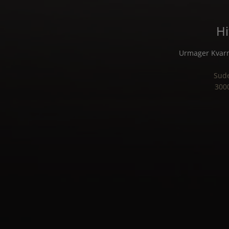
Hi
Urmager Kvar
Sud
300