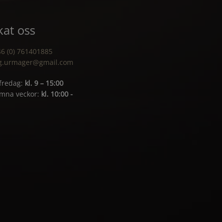
at oss
6 (0) 761401885
g.urmager@gmail.com
fredag:
kl. 9 – 15:00
ämna veckor:
kl. 10:00 -