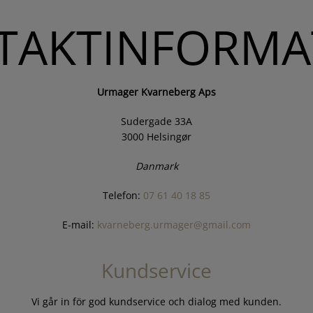
TAKTINFORMA
Urmager Kvarneberg Aps
Sudergade 33A
3000 Helsingør
Danmark
Telefon:
07 61 40 18 85
E-mail:
kvarneberg.urmager@gmail.com
Kundservice
Vi går in för god kundservice och dialog med kunden.